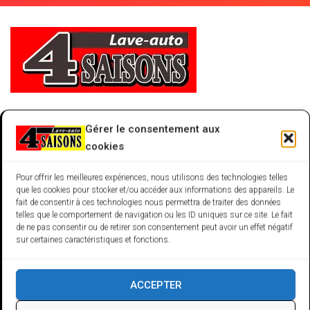
N
Size:
150 × 95
|
269 × 95
|
269 × 95
|
269 × 95
|
269 × 95
Gérer le consentement aux
|
269 × 95
|
269 × 95
|
230 × 95
|
269 × 95
|
269 × 95
|
269 ×
cookies
95
Pour offrir les meilleures expériences, nous utilisons des technologies telles
que les cookies pour stocker et/ou accéder aux informations des appareils. Le
fait de consentir à ces technologies nous permettra de traiter des données
telles que le comportement de navigation ou les ID uniques sur ce site. Le fait
de ne pas consentir ou de retirer son consentement peut avoir un effet négatif
sur certaines caractéristiques et fonctions.
ACCEPTER