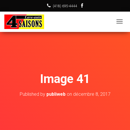
(418) 695-4444
T
O
G
G
L
E
N
Image 41
A
V
I
Published by
publiweb
on
décembre 8, 2017
G
A
T
I
O