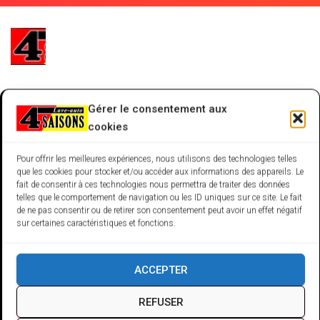
N
Size:
49 × 52
|
49 × 52
|
49 × 52
|
49 × 52
|
49 × 52
|
49 ×
Gérer le consentement aux
52
|
49 × 52
|
49 × 52
|
49 × 52
|
49 × 52
|
49 × 50
|
49 × 52
cookies
Pour offrir les meilleures expériences, nous utilisons des technologies telles
que les cookies pour stocker et/ou accéder aux informations des appareils. Le
fait de consentir à ces technologies nous permettra de traiter des données
telles que le comportement de navigation ou les ID uniques sur ce site. Le fait
de ne pas consentir ou de retirer son consentement peut avoir un effet négatif
sur certaines caractéristiques et fonctions.
ACCEPTER
3449 Rue de l'Énergie
REFUSER
Jonquiere,