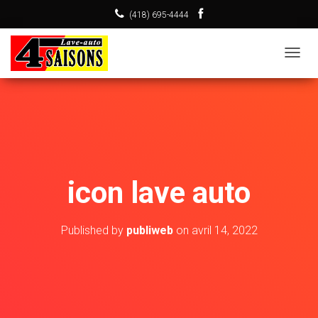
(418) 695-4444
T
O
G
G
L
E
N
icon lave auto
A
V
I
Published by
publiweb
on
avril 14, 2022
G
A
T
I
O